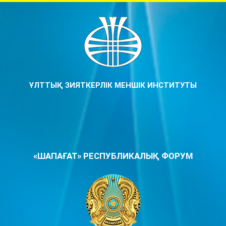
ҰЛТТЫҚ ЗИЯТКЕРЛІК МЕНШІК ИНСТИТУТЫ
«ШАПАҒАТ» РЕСПУБЛИКАЛЫҚ ФОРУМ